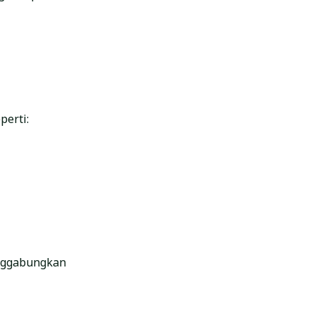
perti:
enggabungkan