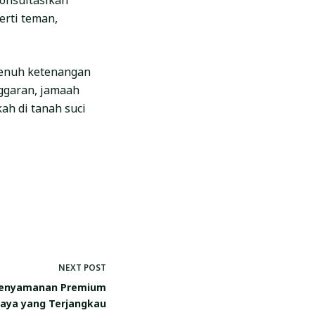
onsultasikan
rti teman,
penuh ketenangan
ggaran, jamaah
ah di tanah suci
NEXT
POST
 Kenyamanan Premium
iaya yang Terjangkau