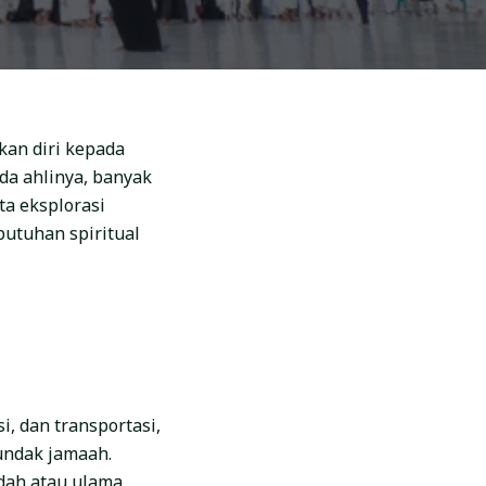
kan diri kepada
a ahlinya, banyak
ta eksplorasi
butuhan spiritual
, dan transportasi,
pundak jamaah.
dah atau ulama