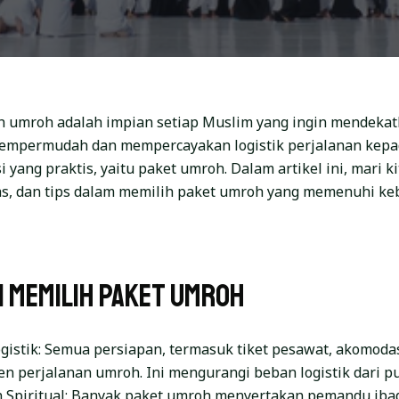
 umroh adalah impian setiap Muslim yang ingin mendekat
empermudah dan mempercayakan logistik perjalanan kepad
 yang praktis, yaitu paket umroh. Dalam artikel ini, mari ki
tas, dan tips dalam memilih paket umroh yang memenuhi ke
 Memilih Paket Umroh
istik: Semua persiapan, termasuk tiket pesawat, akomodasi
en perjalanan umroh. Ini mengurangi beban logistik dari 
Spiritual: Banyak paket umroh menyertakan pemandu iba